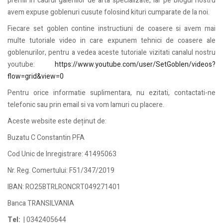
premii in cadrul galeriilor de arta specializate, iar pe blogul nostru
avem expuse goblenuri cusute folosind kituri cumparate de la noi.
Fiecare set goblen contine instructiuni de coasere si avem mai
multe tutoriale video in care expunem tehnici de coasere ale
goblenurilor, pentru a vedea aceste tutoriale vizitati canalul nostru
youtube:
https://www.youtube.com/user/SetGoblen/videos?
flow=grid&view=0
Pentru orice informatie suplimentara, nu ezitati, contactati-ne
telefonic sau prin email si va vom lamuri cu placere.
Aceste website este deținut de:
Buzatu C Constantin PFA
Cod Unic de Inregistrare: 41495063
Nr. Reg. Comertului: F51/347/2019
IBAN: RO25BTRLRONCRT049271401
Banca TRANSILVANIA
Tel:
| 0342405644