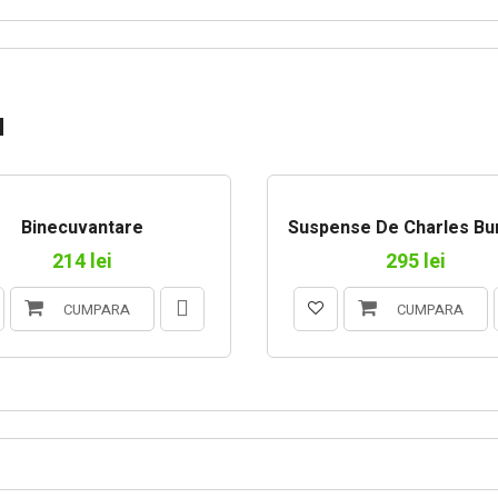
N
NALIZATE
Binecuvantare
Suspense De Charles Bur
214 lei
295 lei
CUMPARA
CUMPARA
RIN CURIER SAU LA EASY