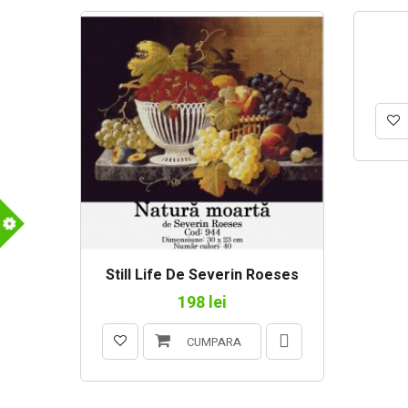
m
Still Life De Severin Roeses
198 lei
CUMPARA