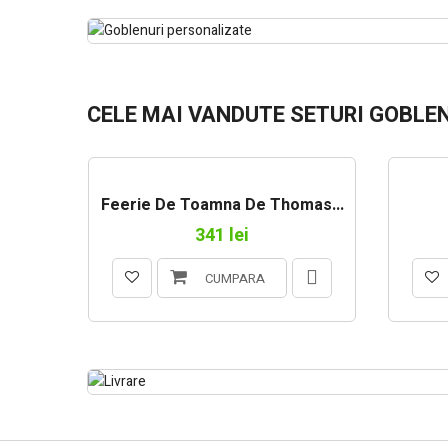
.
CELE MAI VANDUTE SETURI GOBLE
.
.
GOBLENURI PERSO
Feerie De Toamna De Thomas...
341 lei
CUMPARA
LIVRARE RAPIDA P