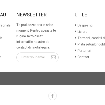
TAU
NEWSLETTER
UTILE
Te poti dezabona in orice
ersonale
Despre noi
moment. Pentru aceasta te
Livrare
rugam sa folosesti
it
Termeni, conditii si
informatiile noastre de
Plata seturilor gob
contact din nota legala.
Parteneri
e
Contact