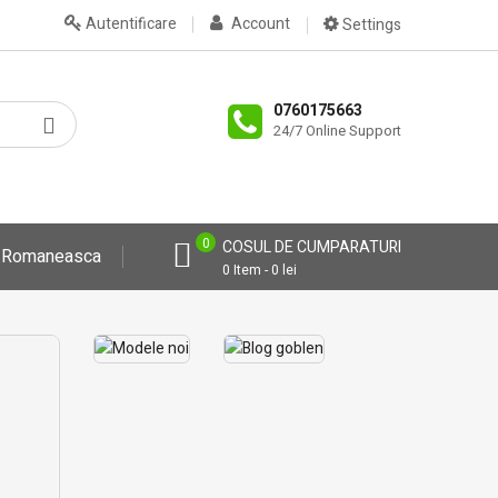
Autentificare
Account
Settings
0760175663
24/7 Online Support
0
COSUL DE CUMPARATURI
a Romaneasca
0 Item - 0 lei