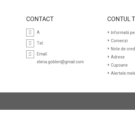
CONTACT
CONTUL 
A
Informatii p
Comenzi
Tel:
Note de cred
Email:
Adrese
elena.goblen@gmail.com
Cupoane
Alertele mel