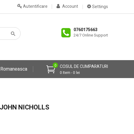
Autentificare
Account
Settings
0760175663
24/7 Online Support
0
COSUL DE CUMPARATURI
a Romaneasca
0 Item - 0 lei
 JOHN NICHOLLS