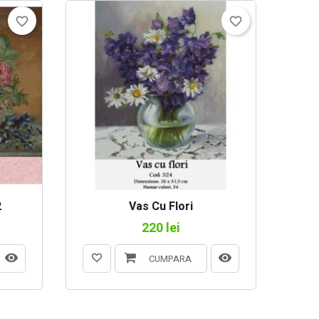
favorite_border
favorite_border
2
Vas Cu Flori
220 lei
CUMPARA