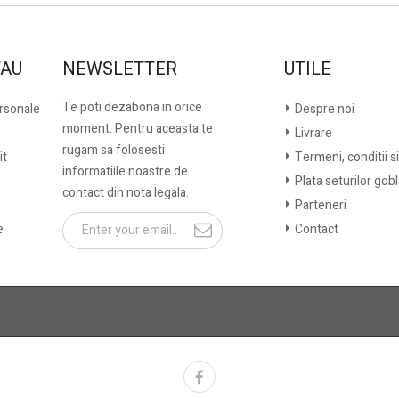
TAU
NEWSLETTER
UTILE
Te poti dezabona in orice
ersonale
Despre noi
moment. Pentru aceasta te
Livrare
rugam sa folosesti
it
Termeni, conditii si
informatiile noastre de
Plata seturilor gob
contact din nota legala.
Parteneri
e
Contact