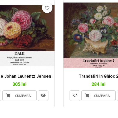
favorite_border
 De Johan Laurentz Jensen
Trandafiri In Ghioc 
305 lei
284 lei
CUMPARA
CUMPARA