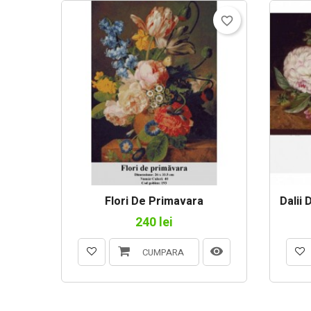
favorite_border
Flori De Primavara
Dalii
240 lei
CUMPARA