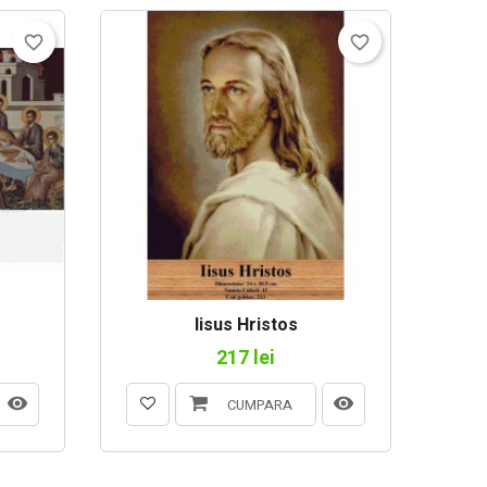
favorite_border
favorite_border
Iisus Hristos
217 lei
CUMPARA