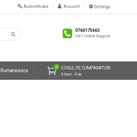
Autentificare
Account
Settings
0760175663
24/7 Online Support
0
COSUL DE CUMPARATURI
a Romaneasca
0 Item - 0 lei