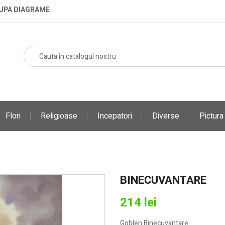
DUPA DIAGRAME
Flori
Religioase
Incepatori
Diverse
Pictur
BINECUVANTARE
214 lei
Goblen Binecuvantare