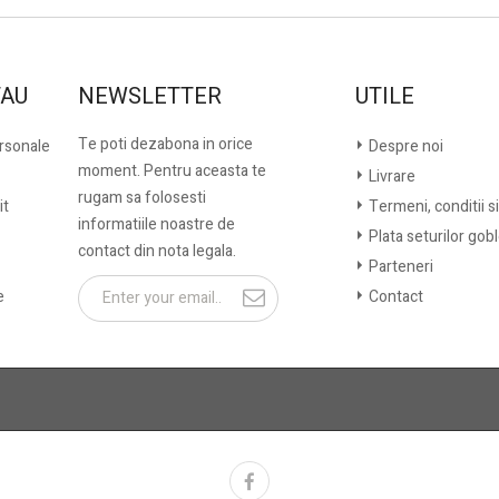
TAU
NEWSLETTER
UTILE
Te poti dezabona in orice
ersonale
Despre noi
moment. Pentru aceasta te
Livrare
rugam sa folosesti
it
Termeni, conditii si
informatiile noastre de
Plata seturilor gob
contact din nota legala.
Parteneri
e
Contact