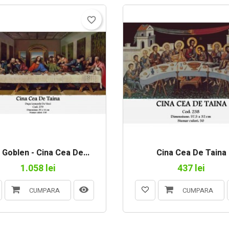
favorite_border
 Goblen - Cina Cea De...
Cina Cea De Taina
1.058 lei
437 lei
CUMPARA
CUMPARA