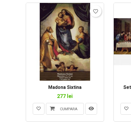
favorite_border
Madona Sixtina
Set
277 lei
CUMPARA