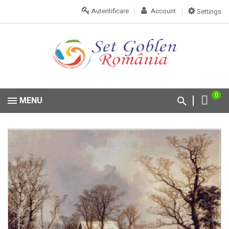
Autentificare
Account
Settings
0
MENU