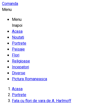
Comanda
Menu
Menu
Inapoi
Acasa
Noutati
Portrete
Peisaje
Flori
Religioase
Incepatori
Diverse
Pictura Romaneasca
Acasa
Portrete
Fata cu flori de vara de A. Harlmoff