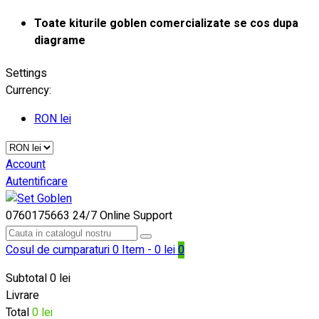
Toate kiturile goblen comercializate se cos dupa
diagrame
Settings
Currency:
RON lei
Account
Autentificare
0760175663
24/7 Online Support
Cosul de cumparaturi
0 Item - 0 lei
0
Subtotal
0 lei
Livrare
Total
0 lei