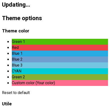
Updating...
Theme options
Theme color
Green 1
Red
Blue 1
Blue 2
Blue 3
CYAN
Green 2
Custom color (Your color)
Reset to default
Utile