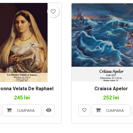
favorite_border
Donna Velata De Raphael
Craiasa Apelor
245 lei
252 lei
CUMPARA
CUMPARA