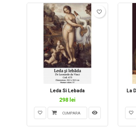
favorite_border
Leda Si Lebada
La 
298 lei
CUMPARA