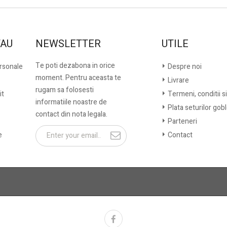
TAU
NEWSLETTER
UTILE
Te poti dezabona in orice
ersonale
Despre noi
moment. Pentru aceasta te
Livrare
rugam sa folosesti
it
Termeni, conditii si
informatiile noastre de
Plata seturilor gob
contact din nota legala.
Parteneri
e
Contact