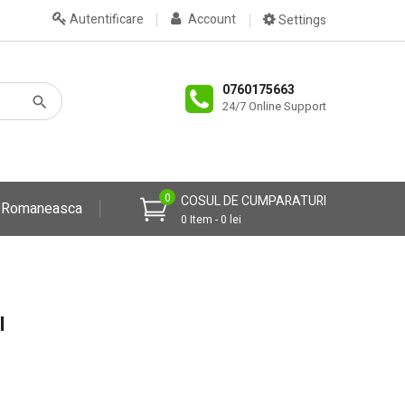
Autentificare
Account
Settings
0760175663
24/7 Online Support
0
COSUL DE CUMPARATURI
a Romaneasca
0 Item - 0 lei
I