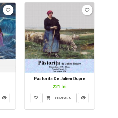
favorite_border
favorite_border
Pastorita De Julien Dupre
Fe
221 lei
CUMPARA