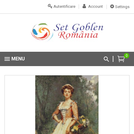
Autentificare
Account
Settings
0
MENU