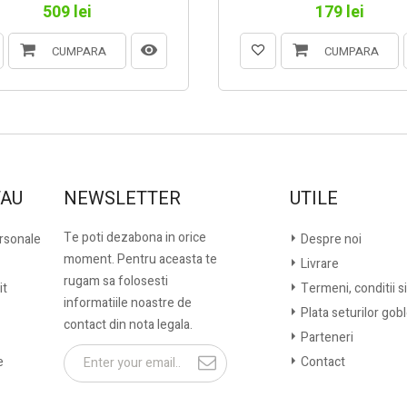
509 lei
179 lei
CUMPARA
CUMPARA
TAU
NEWSLETTER
UTILE
Te poti dezabona in orice
ersonale
Despre noi
moment. Pentru aceasta te
Livrare
rugam sa folosesti
it
Termeni, conditii si
informatiile noastre de
Plata seturilor gob
contact din nota legala.
Parteneri
e
Contact