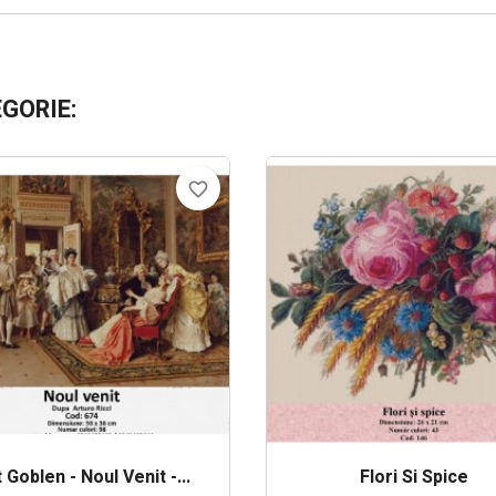
EGORIE:
favorite_border
 Goblen - Noul Venit -...
Flori Si Spice