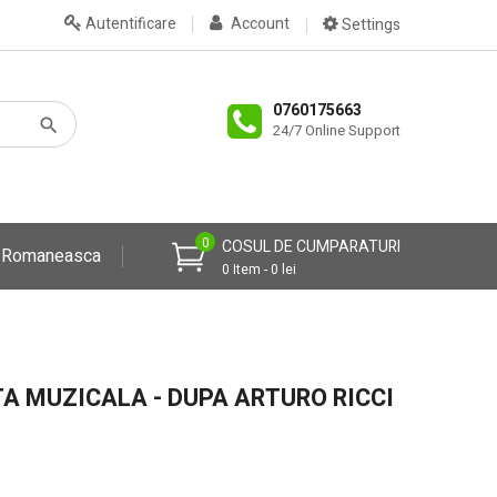
Autentificare
Account
Settings
0760175663
24/7 Online Support
0
COSUL DE CUMPARATURI
a Romaneasca
0 Item - 0 lei
TA MUZICALA - DUPA ARTURO RICCI