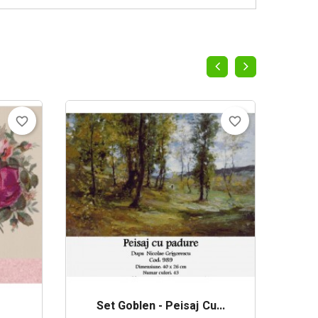
favorite_border
favorite_border
Set Goblen - Peisaj Cu...
Se