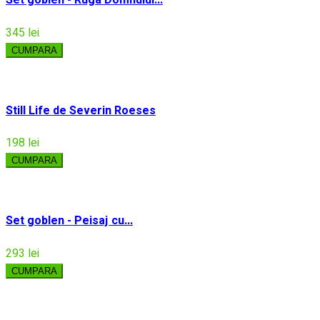
Set goblen - Ruga Domnului...
345 lei
CUMPARA
Still Life de Severin Roeses
198 lei
CUMPARA
Set goblen - Peisaj cu...
293 lei
CUMPARA