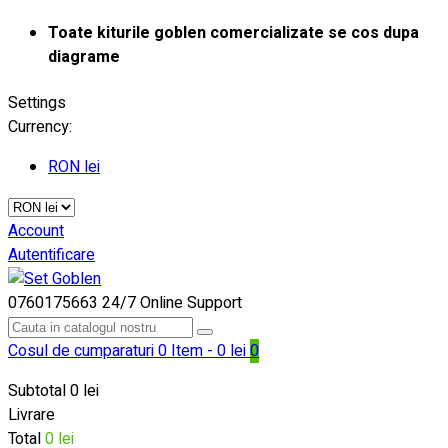
Toate kiturile goblen comercializate se cos dupa
diagrame
Settings
Currency:
RON lei
Account
Autentificare
0760175663
24/7 Online Support
Cosul de cumparaturi
0 Item - 0 lei
0
Subtotal
0 lei
Livrare
Total
0 lei