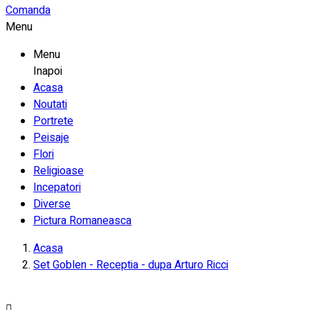
Comanda
Menu
Menu
Inapoi
Acasa
Noutati
Portrete
Peisaje
Flori
Religioase
Incepatori
Diverse
Pictura Romaneasca
Acasa
Set Goblen - Receptia - dupa Arturo Ricci
