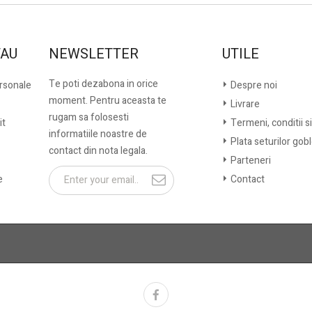
TAU
NEWSLETTER
UTILE
Te poti dezabona in orice
ersonale
Despre noi
moment. Pentru aceasta te
Livrare
rugam sa folosesti
it
Termeni, conditii si
informatiile noastre de
Plata seturilor gob
contact din nota legala.
Parteneri
e
Contact