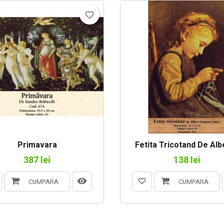
favorite_border
Primavara
Fetita Tricotand De Albe
387 lei
138 lei
CUMPARA
CUMPARA