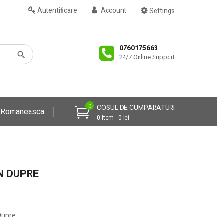
Autentificare
Account
Settings
0760175663
24/7 Online Support
0
COSUL DE CUMPARATURI
a Romaneasca
0 Item - 0 lei
N DUPRE
Dupre