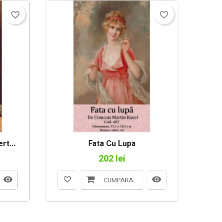
favorite_border
favorite_border
rt...
Fata Cu Lupa
202 lei
CUMPARA