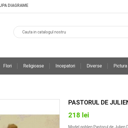
DUPA DIAGRAME
Flori
Religioase
Incepatori
Diverse
Pictur
PASTORUL DE JULIE
218 lei
Model goblen Pastorul de Julien 