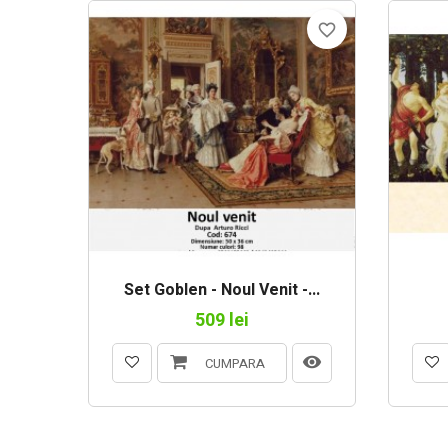
favorite_border
Set Goblen - Noul Venit -...
509 lei
CUMPARA