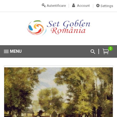
Autentificare
Account
Settings
0
MENU