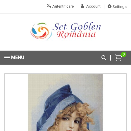
Autentificare
Account
Settings
0
MENU