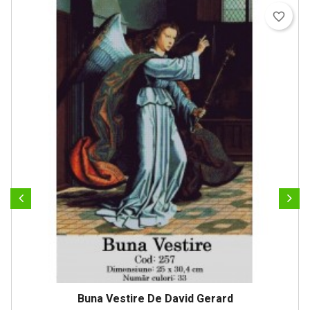
favorite_border
Buna Vestire De David Gerard