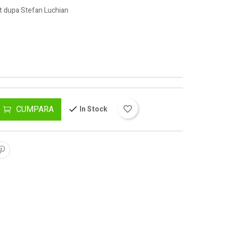
ut dupa Stefan Luchian
CUMPARA
In Stock
favorite_border