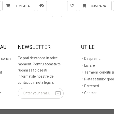
CUMPARA
CUMPARA
TAU
NEWSLETTER
UTILE
Te poti dezabona in orice
ersonale
Despre noi
moment. Pentru aceasta te
Livrare
rugam sa folosesti
it
Termeni, conditii si
informatiile noastre de
Plata seturilor gob
contact din nota legala.
Parteneri
e
Contact