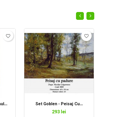
favorite_border
favorite_border
l...
Set Goblen - Peisaj Cu...
Set
293 lei