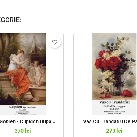
EGORIE:
favorite_border
Goblen - Cupidon Dupa...
Vas Cu Trandafiri De Pau
370 lei
270 lei