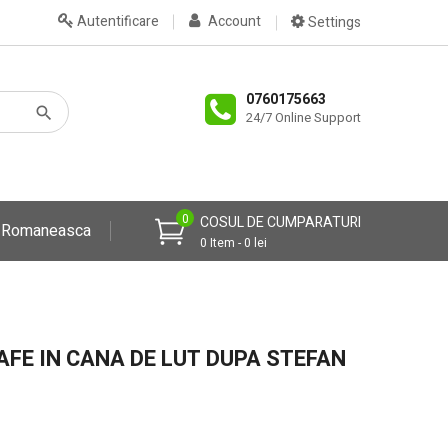
Autentificare
Account
Settings
0760175663
24/7 Online Support
0
COSUL DE CUMPARATURI
a Romaneasca
0 Item - 0 lei
AFE IN CANA DE LUT DUPA STEFAN