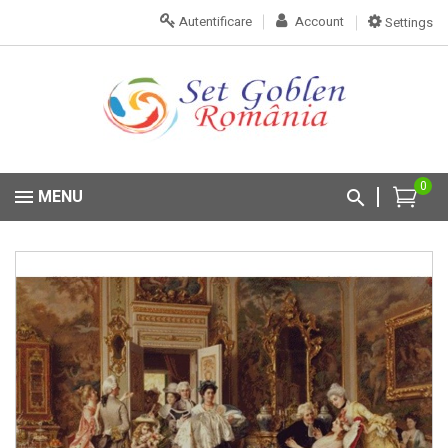
Autentificare
Account
Settings
0
MENU